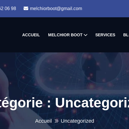
62 06 98
melchiorboot@gmail.com
ACCUEIL
MELCHIOR BOOT
SERVICES
BL
égorie :
Uncategori
Accueil
Uncategorized