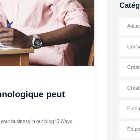
Catég
Astuc
Conse
Créat
Créat
chnologique peut
E-co
your business in our blog '5 Ways
Éduca