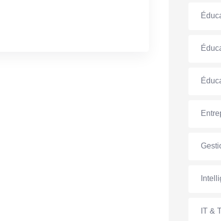
Éduca
Éduca
Éduca
Entre
Gesti
Intell
IT & 