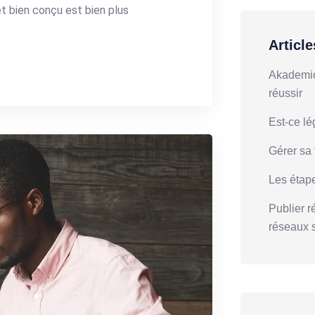
et bien conçu est bien plus
Articl
Akademic 
réussir
Est-ce lé
Gérer sa 
Les étap
Publier r
réseaux 