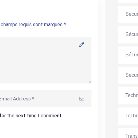
Sécur
s champs requis sont marqués *
Sécur
Sécur
Sécur
Techn
 for the next time I comment.
Techn
Trans