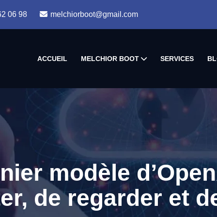
62 06 98
melchiorboot@gmail.com
ACCUEIL
MELCHIOR BOOT
SERVICES
BL
rnier modèle d’Open
er, de regarder et de