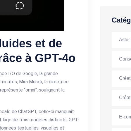
Catég
luides et de
Astuc
râce à GPT-4o
Conse
ence I/O de Google, la grande
Créat
inutes, Mira Murati, la directrice
” représente “omni”, soulignant la
Créat
ocale de ChatGPT, celle-ci manquait
E-co
emblage de trois modèles distincts. GPT-
données textuelles, visuelles et