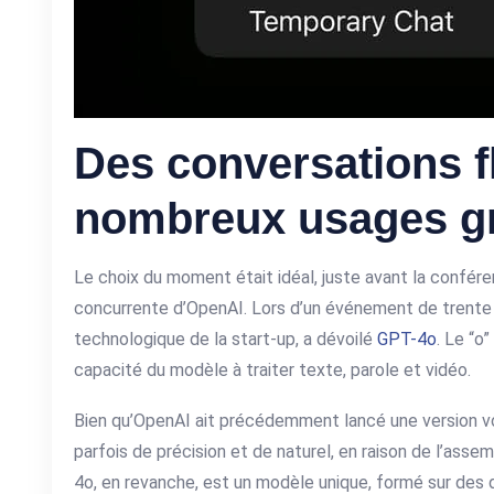
Des conversations f
nombreux usages g
Le choix du moment était idéal, juste avant la confér
concurrente d’OpenAI. Lors d’un événement de trente m
technologique de la start-up, a dévoilé
GPT-4o
. Le “o
capacité du modèle à traiter texte, parole et vidéo.
Bien qu’OpenAI ait précédemment lancé une version v
parfois de précision et de naturel, en raison de l’ass
4o, en revanche, est un modèle unique, formé sur des 