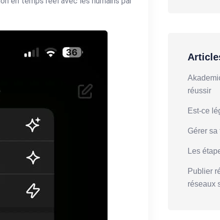
tion en temps réel avec les humains par
Articl
Akademic 
réussir
Est-ce lé
Gérer sa 
Les étap
Publier r
réseaux 