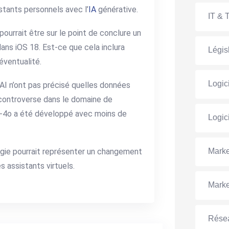
stants personnels avec l’
IA
générative.
IT & 
pourrait être sur le point de conclure un
ns iOS 18. Est-ce que cela inclura
Législ
 éventualité.
Logic
nAI n’ont pas précisé quelles données
e controverse dans le domaine de
 GPT-4o a été développé avec moins de
Logic
Marke
ogie pourrait représenter un changement
es assistants virtuels.
Marke
Rése