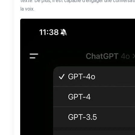
texte. De plus, il est capable d’engager une conversa
la voix.