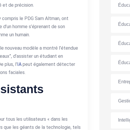
é et de précision.
Éduca
 y compris le PDG Sam Altman, ont
Éduca
oire d’un homme s’éprenant de son
omme un humain.
Éduca
 le nouveau modèle a montré l’étendue
eaux”, d’assister un étudiant en
Éduca
 plus, l’
IA
peut également détecter
ons faciales.
Entre
sistants
Gesti
 tous les utilisateurs « dans les
Intell
s que les géants de la technologie, tels