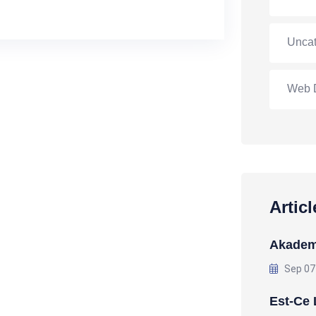
Uncat
Web 
Artic
Akademi
Sep 07
Est-Ce 